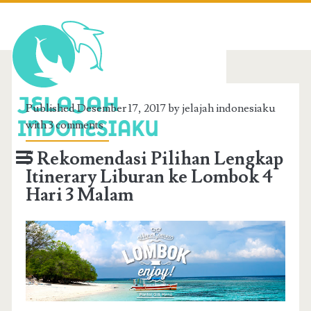
BERANDA
Published Desember 17, 2017 by jelajah indonesiaku
with
3 comments
TENTANG SAYA
5 Rekomendasi Pilihan Lengkap
REVIEW WISATA
Itinerary Liburan ke Lombok 4
Hari 3 Malam
INFO LOMBOK
PAPUA
KALIMANTAN
SUMATERA