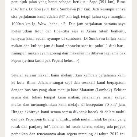
penunjuk jalan yang berisi sebagai berikut : Sape (391 km), Bima
(347 km), Dompu (281 km), Sumbawa (93 km). Jadi kesimpulannya
sisa perjalanan kami adalah 347 km lagi, tetapi kalau saya mungkin
1000an km lg. Wow....hehe.. :-P Dua jam perjalanan pertama saya
melanjutkan tidur dan tiba–tiba saja si Xenia hitam berhenti,
ternyata kami sudah nyampe di sumbawa. Di Sumbawa inilah kami
makan dan kulihat jam di hand phoneku saat itu pukul 1 dini hari .
Kamipun makan ayam goreng dan makanan ini dibayar lagi ama pak
Pepen (terima kasih pak Pepen) hehe... :-)
Setelah selesai makan, kami melanjutkan kembali perjalanan kami
ke kota Bima. Jalanan sangat sepi dan sesekali kami berpapasan
dengan bus-bus yang akan menuju kota Mataram (Lombok). Sekitar
sejam dari lokasi tempat kami makan, jalanannya masih sangat
mulus dan memungkinkan kami melaju di kecepatan 70 km/ jam.
Hingga akhirnya kami semua serasa dikocok-kocok di dalam mobil
dan pak Pepenpun bilang "ini..nih... udah mulai masuk ke jalan yang
rusak dan panjang ini". Jalanan ini rusak karena sedang ada proyek
perbaikan dan rencananya akan segera rampung di tahun 2012 ini.