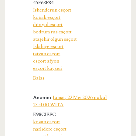
45F63F84
İskenderun esçort
konak esçort
dörtyol esçort
bodrum rus esçort
ataşehir olgun esçort
İslahiye esçort
tatvan esçort
esçort afyon
esçort kayseri
Balas
Anonim
Jumat, 22 Mei 2026 pukul
23.51.00 WITA
E98C1EFC
kozan esçort
narlıdere esçort