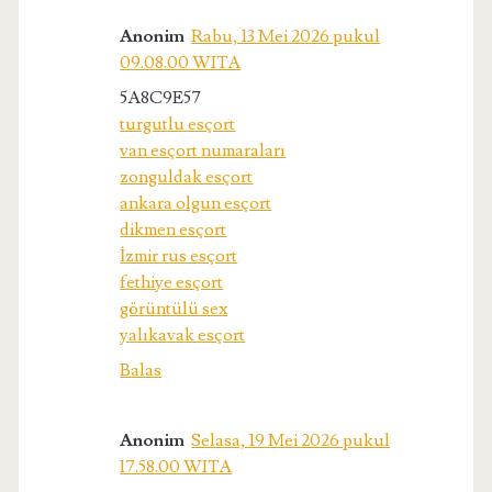
Anonim
Rabu, 13 Mei 2026 pukul
09.08.00 WITA
5A8C9E57
turgutlu esçort
van esçort numaraları
zonguldak esçort
ankara olgun esçort
dikmen esçort
İzmir rus esçort
fethiye esçort
görüntülü sex
yalıkavak esçort
Balas
Anonim
Selasa, 19 Mei 2026 pukul
17.58.00 WITA