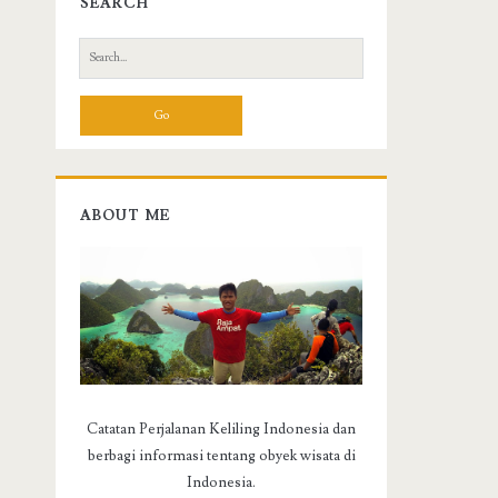
SEARCH
S
e
a
r
c
h
f
ABOUT ME
o
r
:
Catatan Perjalanan Keliling Indonesia dan
berbagi informasi tentang obyek wisata di
Indonesia.