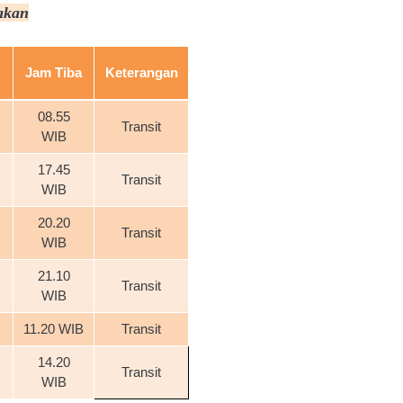
rakan
Jam Tiba
Keterangan
08.55
Transit
WIB
17.45
Transit
WIB
20.20
Transit
WIB
21.10
Transit
WIB
11.20 WIB
Transit
14.20
Transit
WIB