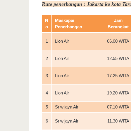
Rute penerbangan : Jakarta ke kota Ta
N
Maskapai
Jam
o
Penerbangan
Berangkat
1
Lion Air
06.00 WITA
2
Lion Air
12.55 WITA
3
Lion Air
17.25 WITA
4
Lion Air
19.20 WITA
5
Sriwijaya Air
07.10 WITA
6
Sriwijaya Air
11.30 WITA