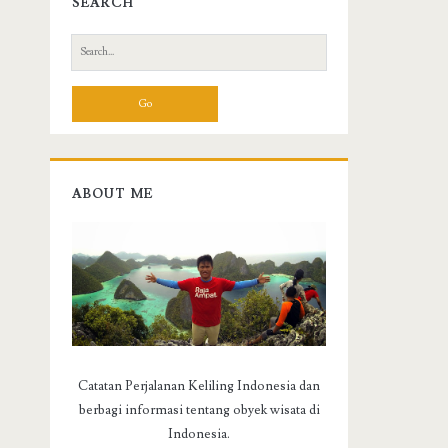
SEARCH
S
e
a
r
c
h
f
ABOUT ME
o
r
:
Catatan Perjalanan Keliling Indonesia dan
berbagi informasi tentang obyek wisata di
Indonesia.