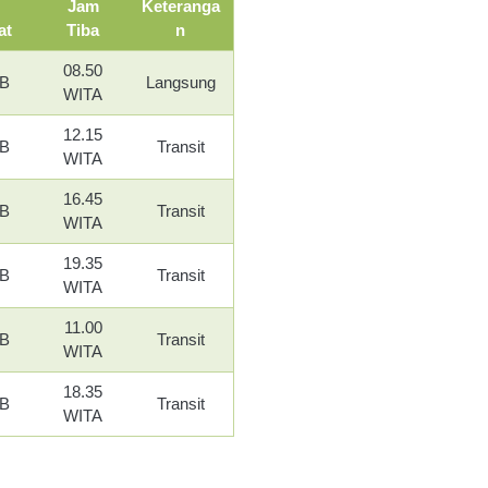
Jam
Keteranga
at
Tiba
n
08.50
IB
Langsung
WITA
12.15
IB
Transit
WITA
16.45
IB
Transit
WITA
19.35
IB
Transit
WITA
11.00
IB
Transit
WITA
18.35
IB
Transit
WITA