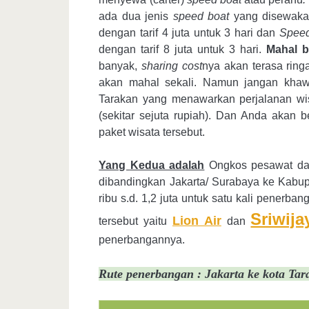
ada dua jenis
speed boat
yang disewaka
dengan tarif 4 juta untuk 3 hari dan
Spee
dengan tarif 8 juta untuk 3 hari.
Mahal 
banyak,
sharing cost
nya akan terasa ringa
akan mahal sekali. Namun jangan khawa
Tarakan yang menawarkan perjalanan w
(sekitar sejuta rupiah). Dan Anda akan 
paket wisata tersebut.
Yang
Kedua adalah
Ongkos pesawat dar
dibandingkan Jakarta/ Surabaya ke Kabup
ribu s.d. 1,2 juta untuk satu kali pener
Sriwija
Lion Air
tersebut yaitu
dan
penerbangannya.
Rute penerbangan : Jakarta ke kota Ta