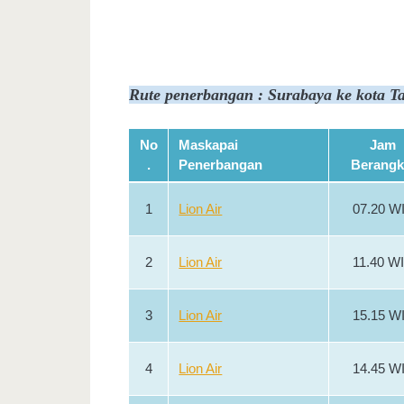
Rute penerbangan : Surabaya ke kota T
No
Maskapai
Jam
.
Penerbangan
Berangk
1
Lion Air
07.20 W
2
Lion Air
11.40 W
3
Lion Air
15.15 W
4
Lion Air
14.45 W