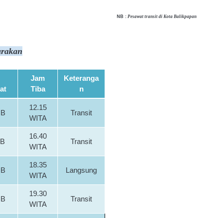
NB :
Pesawat transit di Kota Balikpapan
arakan
Jam
Keteranga
at
Tiba
n
12.15
IB
Transit
WITA
16.40
IB
Transit
WITA
18.35
IB
Langsung
WITA
19.30
IB
Transit
WITA