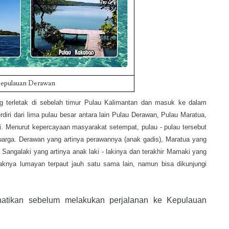
epulauan Derawan
 terletak di sebelah timur Pulau Kalimantan
dan masuk ke dalam
diri dari
lima pulau besar
an
tara lain Pulau Derawan, Pulau Marat
ua,
. Menurut kepercayaan masyarakat setempat, pulau - pulau tersebut
uarga. Derawan yang artinya perawannya (anak gadis),
Maratua yang
Sangalaki yang artinya anak laki - lakinya dan terakhir Mamaki yang
araknya
lumayan
terpaut jauh
satu sama lain
, namun
bisa d
ikunjungi
hatikan sebelum melakukan perjalanan ke Kepulauan