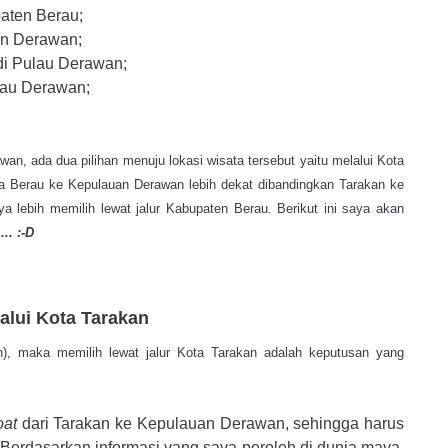
aten Berau;
uan Derawan;
di Pulau Derawan;
lau Derawan;
an, ada dua pilihan menuju lokasi wisata tersebut yaitu melalui Kota
ra Berau ke Kepulauan Derawan lebih dekat dibandingkan Tarakan ke
 lebih memilih lewat jalur Kabupaten Berau. Berikut ini saya akan
... :-D
lalui Kota Tarakan
n), maka memilih lewat jalur Kota Tarakan adalah keputusan yang
oat
dari Tarakan ke Kepulauan Derawan, sehingga harus
Berdasarkan informasi yang saya peroleh di dunia maya,