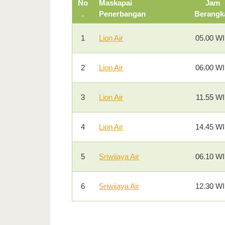
No
Maskapai
Jam
.
Penerbangan
Berangk
1
Lion Air
05.00 W
2
Lion Air
06.00 W
3
Lion Air
11.55 W
4
Lion Air
14.45 W
5
Sriwijaya Air
06.10 W
6
Sriwijaya Air
12.30 W