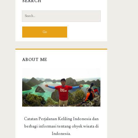
SEARCH
S
e
a
r
c
h
f
ABOUT ME
o
r
:
Catatan Perjalanan Keliling Indonesia dan
berbagi informasi tentang obyek wisata di
Indonesia.