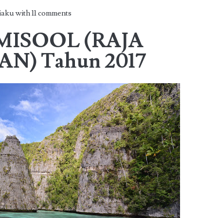
siaku with
11 comments
p MISOOL (RAJA
N) Tahun 2017